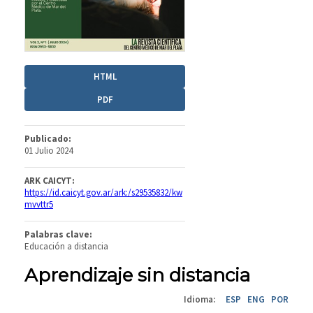
HTML
PDF
Publicado:
01 Julio 2024
ARK CAICYT:
https://id.caicyt.gov.ar/ark:/s29535832/kw
mvvttr5
Palabras clave:
Educación a distancia
Aprendizaje sin distancia
Idioma:
ESP
ENG
POR