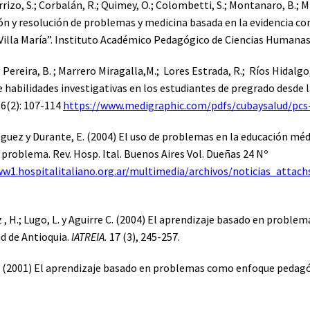
rrizo, S.; Corbalán, R.; Quimey, O.; Colombetti, S.; Montanaro, B.; 
 y resolución de problemas y medicina basada en la evidencia con
Villa María”. Instituto Académico Pedagógico de Ciencias Humanas.
ereira, B. ; Marrero Miragalla,M.; Lores Estrada, R.; Ríos Hidalgo,
e habilidades investigativas en los estudiantes de pregrado desd
16(2): 107-114
https://www.medigraphic.com/pdfs/cubaysalud/pcs
eguez y Durante, E. (2004) El uso de problemas en la educación mé
 problema. Rev. Hosp. Ital. Buenos Aires Vol. Dueñas 24 Nº
ww1.hospitalitaliano.org.ar/multimedia/archivos/noticias_att
, H.; Lugo, L. y Aguirre C. (2004) El aprendizaje basado en problema
ad de Antioquia.
IATREIA.
17 (3), 245-257.
. (2001) El aprendizaje basado en problemas como enfoque pedagóg