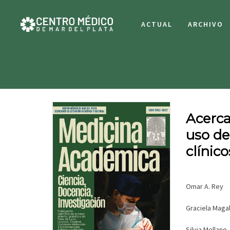
ACTUAL
ARCHIVO
Acerca
uso de
clínic
Omar A. Rey
Graciela Maga
Silvia Mellano