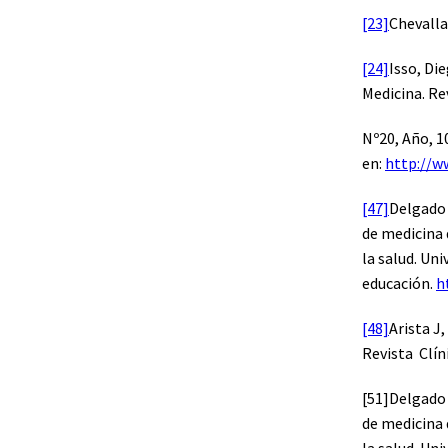
[23]
Chevalla
[24]
Isso, Di
Medicina. Re
Nº20, Año, 1
en:
http://w
[47]
Delgado 
de medicina 
la salud. Un
educación.
h
[48]
Arista J
Revista Clín
[51]Delgado 
de medicina 