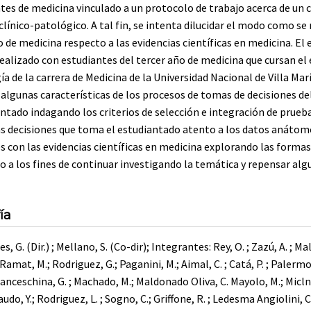
tes de medicina vinculado a un protocolo de trabajo acerca de un ca
clínico-patológico. A tal fin, se intenta dilucidar el modo como se 
 de medicina respecto a las evidencias científicas en medicina. El 
realizado con estudiantes del tercer año de medicina que cursan el
a de la carrera de Medicina de la Universidad Nacional de Villa Marí
lgunas características de los procesos de tomas de decisiones del
entado indagando los criterios de selección e integración de prueb
las decisiones que toma el estudiantado atento a los datos anátom
es con las evidencias científicas en medicina explorando las forma
o a los fines de continuar investigando la temática y repensar alg
ía
, G. (Dir.) ; Mellano, S. (Co-dir); Integrantes: Rey, O. ; Zazú, A. ; M
 Ramat, M.; Rodriguez, G.; Paganini, M.; Aimal, C. ; Catá, P. ; Palermo
ceschina, G. ; Machado, M.; Maldonado Oliva, C. Mayolo, M.; Miclniez
udo, Y.; Rodriguez, L. ; Sogno, C.; Griffone, R. ; Ledesma Angiolini, C.