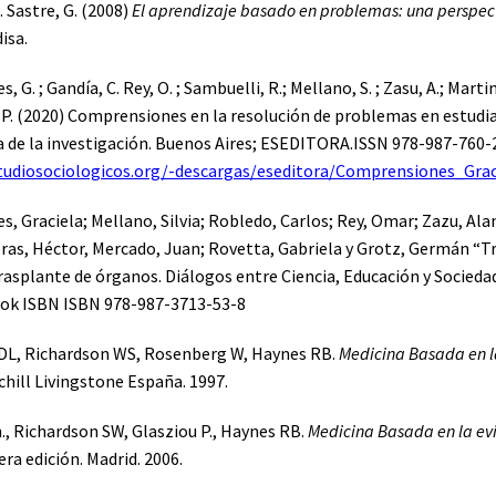
. Sastre, G. (2008)
El aprendizaje basado en problemas: una perspect
isa.
, G. ; Gandía, C. Rey, O. ; Sambuelli, R.; Mellano, S. ; Zasu, A.; Mar
P. (2020) Comprensiones en la resolución de problemas en estudia
de la investigación. Buenos Aires; ESEDITORA.ISSN 978-987-760-
tudiosociologicos.org/-descargas/eseditora/Comprensiones_Grac
s, Graciela; Mellano, Silvia; Robledo, Carlos; Rey, Omar; Zazu, Ala
ras, Héctor, Mercado, Juan; Rovetta, Gabriela y Grotz, Germán “
rasplante de órganos. Diálogos entre Ciencia, Educación y Socieda
ook ISBN ISBN 978-987-3713-53-8
DL, Richardson WS, Rosenberg W, Haynes RB.
Medicina Basada en l
chill Livingstone España. 1997.
., Richardson SW, Glasziou P., Haynes RB.
Medicina Basada en la ev
era edición. Madrid. 2006.