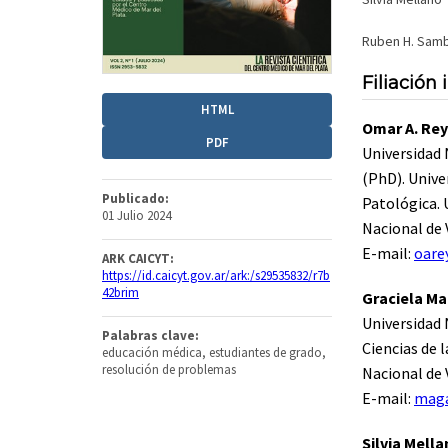
Ruben H. Samb
Filiación 
HTML
Omar A. Rey
PDF
Universidad 
(PhD). Unive
Publicado:
Patológica. 
01 Julio 2024
Nacional de 
E-mail:
oare
ARK CAICYT:
https://id.caicyt.gov.ar/ark:/s29535832/r7b
42brim
Graciela M
Universidad 
Palabras clave:
Ciencias de 
educación médica, estudiantes de grado,
resolución de problemas
Nacional de V
E-mail:
mag
Silvia Mell