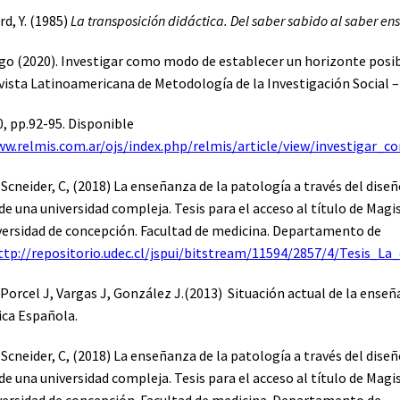
rd, Y. (1985)
La transposición didáctica. Del saber sabido al saber e
ego (2020). Investigar como modo de establecer un horizonte posib
vista Latinoamericana de Metodología de la Investigación Social 
0, pp.92-95. Disponible
ww.relmis.com.ar/ojs/index.php/relmis/article/view/investigar_
Scneider, C, (2018) La enseñanza de la patología a través del dise
de una universidad compleja. Tesis para el acceso al título de Magi
iversidad de concepción. Facultad de medicina. Departamento de
ttp://repositorio.udec.cl/jspui/bitstream/11594/2857/4/Tesis_
, Porcel J, Vargas J, González J.(2013) Situación actual de la ens
ica Española.
Scneider, C, (2018) La enseñanza de la patología a través del dise
de una universidad compleja. Tesis para el acceso al título de Magi