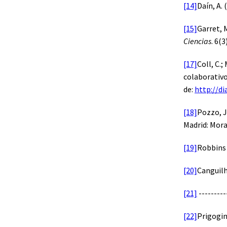
[14]
Daín, A.
[15]
Garret, 
Ciencias
. 6(3
[17]
Coll, C.;
colaborativ
de:
http://di
[18]
Pozzo, J
Madrid: Mora
[19]
Robbins
[20]
Canguilh
[21]
---------
[22]
Prigogine