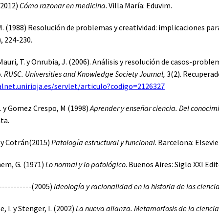
 (2012)
Cómo razonar en medicina
. Villa María: Eduvim.
M. (1988) Resolución de problemas y creatividad: implicaciones para 
), 224-230.
 Mauri, T. y Onrubia, J. (2006). Análisis y resolución de casos-prob
o.
RUSC. Universities and Knowledge Society Journal,
3(2). Recuperad
alnet.unirioja.es/servlet/articulo?codigo=2126327
. y Gomez Crespo, M (1998)
Aprender y enseñar ciencia. Del conocimi
ta.
 y Cotrán(2015)
Patología estructural y funcional
. Barcelona: Elsevi
em, G. (1971)
Lo normal y lo patológico
. Buenos Aires: Siglo XXI Edi
-----------(2005)
Ideología y racionalidad en la historia de las cienci
, I. y Stenger, I. (2002)
La nueva alianza. Metamorfosis de la ciencia