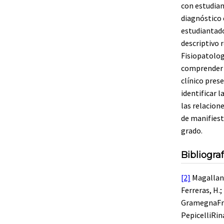
con estudian
diagnóstico 
estudiantado
descriptivo 
Fisiopatologí
comprender a
clínico pres
identificar 
las relacion
de manifiest
grado.
Bibliograf
[2]
Magallanes
Ferreras, H.;
GramegnaFran
PepicelliRina