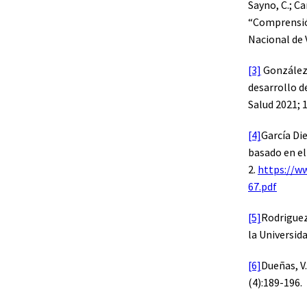
Sayno, C.; Ca
“Comprensión
Nacional de 
[3]
González P
desarrollo d
Salud 2021; 
[4]
García Di
basado en el
2.
https://w
67.pdf
[5]
Rodriguez 
la Universid
[6]
Dueñas, V
(4):189-196.